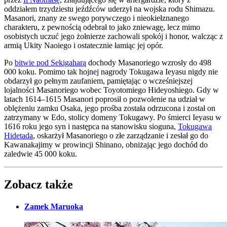
oddziałem trzydziestu jeźdźców uderzył na wojska rodu Shimazu.
Masanori, znany ze swego porywczego i nieokiełznanego
charakteru, z pewnością odebrał to jako zniewagę, lecz mimo
osobistych uczuć jego żołnierze zachowali spokój i honor, walcząc z
armią Ukity Naoiego i ostatecznie łamiąc jej opór.
Po
bitwie pod Sekigaharą
dochody Masanoriego wzrosły do 498
000 koku. Pomimo tak hojnej nagrody Tokugawa Ieyasu nigdy nie
obdarzył go pełnym zaufaniem, pamiętając o wcześniejszej
lojalności Masanoriego wobec Toyotomiego Hideyoshiego. Gdy w
latach 1614–1615 Masanori poprosił o pozwolenie na udział w
oblężeniu zamku Osaka, jego prośba została odrzucona i został on
zatrzymany w Edo, stolicy domeny Tokugawy. Po śmierci Ieyasu w
1616 roku jego syn i następca na stanowisku sioguna,
Tokugawa
Hidetada
, oskarżył Masanoriego o złe zarządzanie i zesłał go do
Kawanakajimy w prowincji Shinano, obniżając jego dochód do
zaledwie 45 000 koku.
Zobacz także
Zamek Maruoka