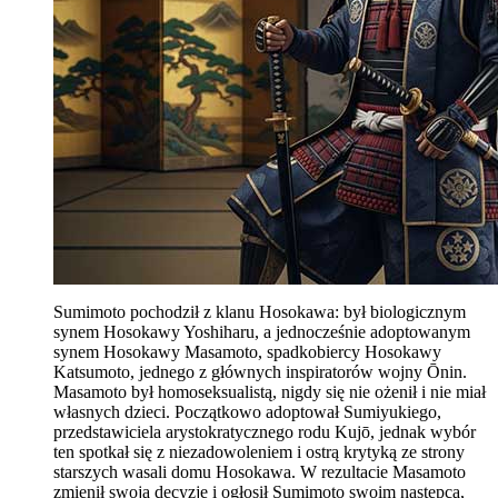
Sumimoto pochodził z klanu Hosokawa: był biologicznym
synem Hosokawy Yoshiharu, a jednocześnie adoptowanym
synem Hosokawy Masamoto, spadkobiercy Hosokawy
Katsumoto, jednego z głównych inspiratorów wojny Ōnin.
Masamoto był homoseksualistą, nigdy się nie ożenił i nie miał
własnych dzieci. Początkowo adoptował Sumiyukiego,
przedstawiciela arystokratycznego rodu Kujō, jednak wybór
ten spotkał się z niezadowoleniem i ostrą krytyką ze strony
starszych wasali domu Hosokawa. W rezultacie Masamoto
zmienił swoją decyzję i ogłosił Sumimoto swoim następcą,