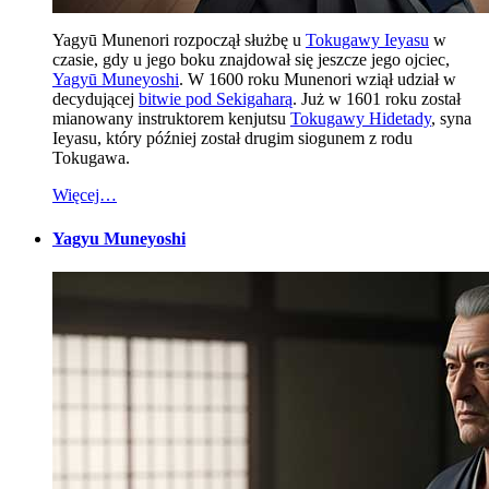
Yagyū Munenori rozpoczął służbę u
Tokugawy Ieyasu
w
czasie, gdy u jego boku znajdował się jeszcze jego ojciec,
Yagyū Muneyoshi
. W 1600 roku Munenori wziął udział w
decydującej
bitwie pod Sekigaharą
. Już w 1601 roku został
mianowany instruktorem kenjutsu
Tokugawy Hidetady
, syna
Ieyasu, który później został drugim siogunem z rodu
Tokugawa.
Więcej…
Yagyu Muneyoshi