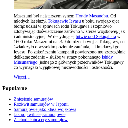
Masazumi był najstarszym synem
Hondy Masanobu
. Od
młodych lat służył
Tokugawie Ieyasu
u boku swojego ojca,
biorąc udział w sprawach rodu Tokugawa i stopniowo
zdobywając doświadczenie zarówno w sferze wojskowej, jak
i administracyjnej. W decydującej
bitwie pod Sekigaharą
w
1600 roku Masazumi należał do rdzenia wojsk Tokugawy, co
świadczyło o wysokim poziomie zaufania, jakim darzył go
Ieyasu. Po zakończeniu kampanii powierzono mu szczególnie
delikatne zadanie – służbę w straży pokonanego
Ishidy
Mitsunariego
, jednego z głównych przeciwników Tokugawy,
co wymagało wyjątkowej niezawodności i ostrożności.
Więcej…
Popularne
Zniesienie samurajów
Rozkwit samurajów w Japonii
Samurajowie jako klasa wojskowa
Jak pojawili się samurajowie
Zachód słońca ery samurajów