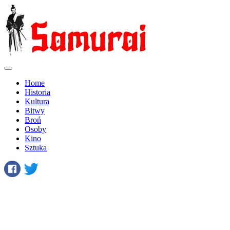
Home
Historia
Kultura
Bitwy
Broń
Osoby
Kino
Sztuka