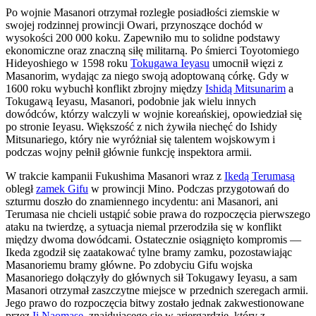
Po wojnie Masanori otrzymał rozległe posiadłości ziemskie w
swojej rodzinnej prowincji Owari, przynoszące dochód w
wysokości 200 000 koku. Zapewniło mu to solidne podstawy
ekonomiczne oraz znaczną siłę militarną. Po śmierci Toyotomiego
Hideyoshiego w 1598 roku
Tokugawa Ieyasu
umocnił więzi z
Masanorim, wydając za niego swoją adoptowaną córkę. Gdy w
1600 roku wybuchł konflikt zbrojny między
Ishidą Mitsunarim
a
Tokugawą Ieyasu, Masanori, podobnie jak wielu innych
dowódców, którzy walczyli w wojnie koreańskiej, opowiedział się
po stronie Ieyasu. Większość z nich żywiła niechęć do Ishidy
Mitsunariego, który nie wyróżniał się talentem wojskowym i
podczas wojny pełnił głównie funkcję inspektora armii.
W trakcie kampanii Fukushima Masanori wraz z
Ikedą Terumasą
obległ
zamek Gifu
w prowincji Mino. Podczas przygotowań do
szturmu doszło do znamiennego incydentu: ani Masanori, ani
Terumasa nie chcieli ustąpić sobie prawa do rozpoczęcia pierwszego
ataku na twierdzę, a sytuacja niemal przerodziła się w konflikt
między dwoma dowódcami. Ostatecznie osiągnięto kompromis —
Ikeda zgodził się zaatakować tylne bramy zamku, pozostawiając
Masanoriemu bramy główne. Po zdobyciu Gifu wojska
Masanoriego dołączyły do głównych sił Tokugawy Ieyasu, a sam
Masanori otrzymał zaszczytne miejsce w przednich szeregach armii.
Jego prawo do rozpoczęcia bitwy zostało jednak zakwestionowane
przez
Ii Naomasę
, znajdującego się w ariergardzie, który z