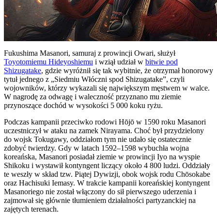
Fukushima Masanori, samuraj z prowincji Owari, służył
Toyotomiemu Hideyoshiemu
i wziął udział w
bitwie pod
Shizugatake
, gdzie wyróżnił się tak wybitnie, że otrzymał honorowy
tytuł jednego z „Siedmiu Włóczni spod Shizugatake”, czyli
wojowników, którzy wykazali się największym męstwem w walce.
W nagrodę za odwagę i waleczność przyznano mu ziemie
przynoszące dochód w wysokości 5 000 koku ryżu.
Podczas kampanii przeciwko rodowi Hōjō w 1590 roku Masanori
uczestniczył w ataku na zamek Nirayama. Choć był przydzielony
do wojsk Tokugawy, oddziałom tym nie udało się ostatecznie
zdobyć twierdzy. Gdy w latach 1592–1598 wybuchła wojna
koreańska, Masanori posiadał ziemie w prowincji Iyo na wyspie
Shikoku i wystawił kontyngent liczący około 4 800 ludzi. Oddziały
te weszły w skład tzw. Piątej Dywizji, obok wojsk rodu Chōsokabe
oraz Hachisuki Iemasy. W trakcie kampanii koreańskiej kontyngent
Masanoriego nie został włączony do sił pierwszego uderzenia i
zajmował się głównie tłumieniem działalności partyzanckiej na
zajętych terenach.