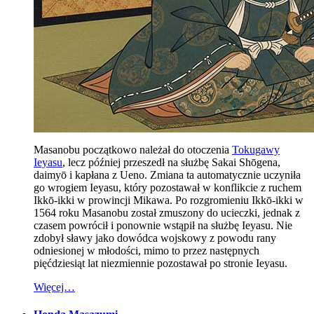
Masanobu początkowo należał do otoczenia
Tokugawy
Ieyasu
, lecz później przeszedł na służbę Sakai Shōgena,
daimyō i kapłana z Ueno. Zmiana ta automatycznie uczyniła
go wrogiem Ieyasu, który pozostawał w konflikcie z ruchem
Ikkō-ikki w prowincji Mikawa. Po rozgromieniu Ikkō-ikki w
1564 roku Masanobu został zmuszony do ucieczki, jednak z
czasem powrócił i ponownie wstąpił na służbę Ieyasu. Nie
zdobył sławy jako dowódca wojskowy z powodu rany
odniesionej w młodości, mimo to przez następnych
pięćdziesiąt lat niezmiennie pozostawał po stronie Ieyasu.
Więcej…