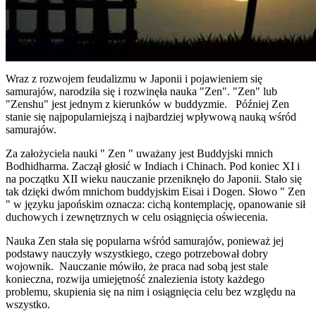
Wraz z rozwojem feudalizmu w Japonii i pojawieniem się
samurajów, narodziła się i rozwinęła nauka "Zen". "Zen" lub
"Zenshu" jest jednym z kierunków w buddyzmie. Później Zen
stanie się najpopularniejszą i najbardziej wpływową nauką wśród
samurajów.
Za założyciela nauki " Zen " uważany jest Buddyjski mnich
Bodhidharma. Zaczął głosić w Indiach i Chinach. Pod koniec XI i
na początku XII wieku nauczanie przeniknęło do Japonii. Stało się
tak dzięki dwóm mnichom buddyjskim Eisai i Dogen. Słowo " Zen
" w języku japońskim oznacza: cichą kontemplację, opanowanie sił
duchowych i zewnętrznych w celu osiągnięcia oświecenia.
Nauka Zen stała się popularna wśród samurajów, ponieważ jej
podstawy nauczyły wszystkiego, czego potrzebował dobry
wojownik. Nauczanie mówiło, że praca nad sobą jest stale
konieczna, rozwija umiejętność znalezienia istoty każdego
problemu, skupienia się na nim i osiągnięcia celu bez względu na
wszystko.