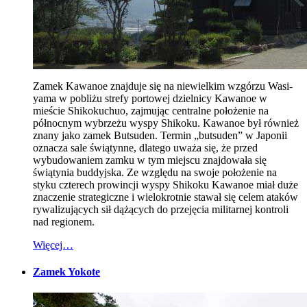
Zamek Kawanoe znajduje się na niewielkim wzgórzu Wasi-
yama w pobliżu strefy portowej dzielnicy Kawanoe w
mieście Shikokuchuo, zajmując centralne położenie na
północnym wybrzeżu wyspy Shikoku. Kawanoe był również
znany jako zamek Butsuden. Termin „butsuden” w Japonii
oznacza sale świątynne, dlatego uważa się, że przed
wybudowaniem zamku w tym miejscu znajdowała się
świątynia buddyjska. Ze względu na swoje położenie na
styku czterech prowincji wyspy Shikoku Kawanoe miał duże
znaczenie strategiczne i wielokrotnie stawał się celem ataków
rywalizujących sił dążących do przejęcia militarnej kontroli
nad regionem.
Więcej…
Zamek Yokote