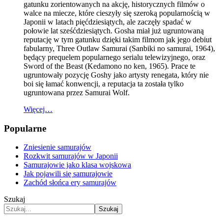
gatunku zorientowanych na akcję, historycznych filmów o
walce na miecze, które cieszyły się szeroką popularnością w
Japonii w latach pięćdziesiątych, ale zaczęły spadać w
połowie lat sześćdziesiątych. Gosha miał już ugruntowaną
reputację w tym gatunku dzięki takim filmom jak jego debiut
fabularny, Three Outlaw Samurai (Sanbiki no samurai, 1964),
będący prequelem popularnego serialu telewizyjnego, oraz
Sword of the Beast (Kedamono no ken, 1965). Prace te
ugruntowały pozycję Goshy jako artysty renegata, który nie
boi się łamać konwencji, a reputacja ta została tylko
ugruntowana przez Samurai Wolf.
Więcej…
Popularne
Zniesienie samurajów
Rozkwit samurajów w Japonii
Samurajowie jako klasa wojskowa
Jak pojawili się samurajowie
Zachód słońca ery samurajów
Szukaj
Szukaj