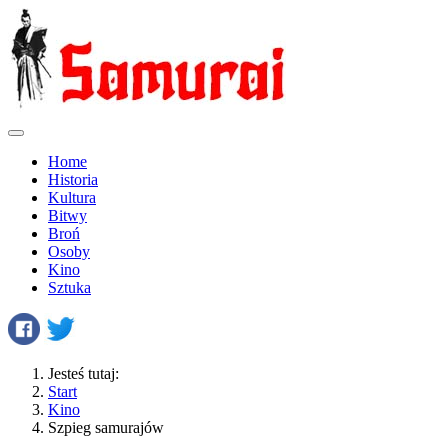
Home
Historia
Kultura
Bitwy
Broń
Osoby
Kino
Sztuka
Jesteś tutaj:
Start
Kino
Szpieg samurajów