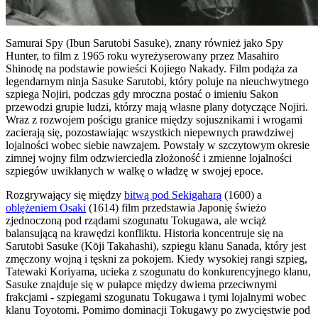
Samurai Spy (Ibun Sarutobi Sasuke), znany również jako Spy
Hunter, to film z 1965 roku wyreżyserowany przez Masahiro
Shinodę na podstawie powieści Kojiego Nakady. Film podąża za
legendarnym ninja Sasuke Sarutobi, który poluje na nieuchwytnego
szpiega Nojiri, podczas gdy mroczna postać o imieniu Sakon
przewodzi grupie ludzi, którzy mają własne plany dotyczące Nojiri.
Wraz z rozwojem pościgu granice między sojusznikami i wrogami
zacierają się, pozostawiając wszystkich niepewnych prawdziwej
lojalności wobec siebie nawzajem. Powstały w szczytowym okresie
zimnej wojny film odzwierciedla złożoność i zmienne lojalności
szpiegów uwikłanych w walkę o władzę w swojej epoce.
Rozgrywający się między
bitwą pod Sekigaharą
(1600) a
oblężeniem Osaki
(1614) film przedstawia Japonię świeżo
zjednoczoną pod rządami szogunatu Tokugawa, ale wciąż
balansującą na krawędzi konfliktu. Historia koncentruje się na
Sarutobi Sasuke (Kōji Takahashi), szpiegu klanu Sanada, który jest
zmęczony wojną i tęskni za pokojem. Kiedy wysokiej rangi szpieg,
Tatewaki Koriyama, ucieka z szogunatu do konkurencyjnego klanu,
Sasuke znajduje się w pułapce między dwiema przeciwnymi
frakcjami - szpiegami szogunatu Tokugawa i tymi lojalnymi wobec
klanu Toyotomi. Pomimo dominacji Tokugawy po zwycięstwie pod