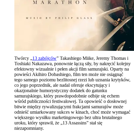
Twórcy „
13 zabójców
” Takashiego Miike, Jeremy Thomas i
Toshiaki Nakazawa, ponownie łączą siły, by nakręcić kolejny
efektowny wizualnie i pełen akcji film samurajski. Oparty na
powieści Akihiro Dobashiego, film ten może nie osiągnąć
tego samego poziomu bezlitosnej rzezi lub uznania krytyków,
co jego poprzednik, ale nadal oferuje ekscytujący i
okazjonalnie humorystyczny dodatek do gatunku
samurajskiego, który prawdopodobnie odbije się echem
wśród publiczności festiwalowej. Ta opowieść o dosłownej
bitwie między rywalizującymi frakcjami samurajów może
odnieść umiarkowany sukces w kinach, choć może wymagać
większego wysiłku marketingowego bez ultra brutalnego
uroku, który sprawił, że „13 Assassins” stał się
niezapomniany.