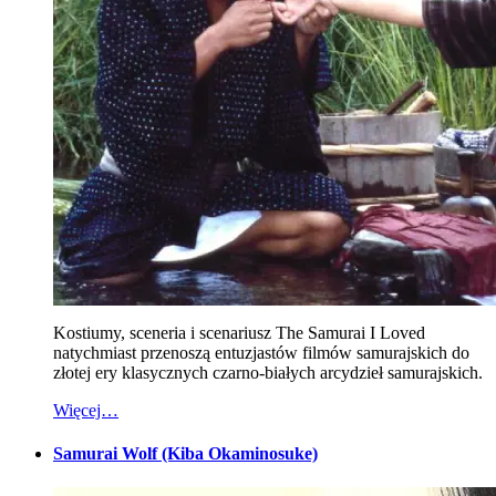
Kostiumy, sceneria i scenariusz The Samurai I Loved
natychmiast przenoszą entuzjastów filmów samurajskich do
złotej ery klasycznych czarno-białych arcydzieł samurajskich.
Więcej…
Samurai Wolf (Kiba Okaminosuke)