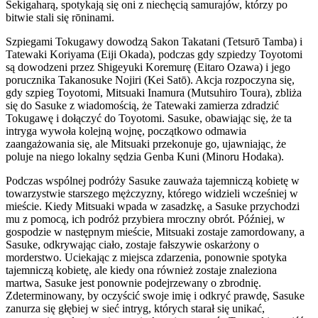
Sekigaharą, spotykają się oni z niechęcią samurajów, którzy po
bitwie stali się rōninami.
Szpiegami Tokugawy dowodzą Sakon Takatani (Tetsurō Tamba) i
Tatewaki Koriyama (Eiji Okada), podczas gdy szpiedzy Toyotomi
są dowodzeni przez Shigeyuki Koremurę (Eitaro Ozawa) i jego
porucznika Takanosuke Nojiri (Kei Satō). Akcja rozpoczyna się,
gdy szpieg Toyotomi, Mitsuaki Inamura (Mutsuhiro Toura), zbliża
się do Sasuke z wiadomością, że Tatewaki zamierza zdradzić
Tokugawę i dołączyć do Toyotomi. Sasuke, obawiając się, że ta
intryga wywoła kolejną wojnę, początkowo odmawia
zaangażowania się, ale Mitsuaki przekonuje go, ujawniając, że
poluje na niego lokalny sędzia Genba Kuni (Minoru Hodaka).
Podczas wspólnej podróży Sasuke zauważa tajemniczą kobietę w
towarzystwie starszego mężczyzny, którego widzieli wcześniej w
mieście. Kiedy Mitsuaki wpada w zasadzkę, a Sasuke przychodzi
mu z pomocą, ich podróż przybiera mroczny obrót. Później, w
gospodzie w następnym mieście, Mitsuaki zostaje zamordowany, a
Sasuke, odkrywając ciało, zostaje fałszywie oskarżony o
morderstwo. Uciekając z miejsca zdarzenia, ponownie spotyka
tajemniczą kobietę, ale kiedy ona również zostaje znaleziona
martwa, Sasuke jest ponownie podejrzewany o zbrodnię.
Zdeterminowany, by oczyścić swoje imię i odkryć prawdę, Sasuke
zanurza się głębiej w sieć intryg, których starał się unikać,