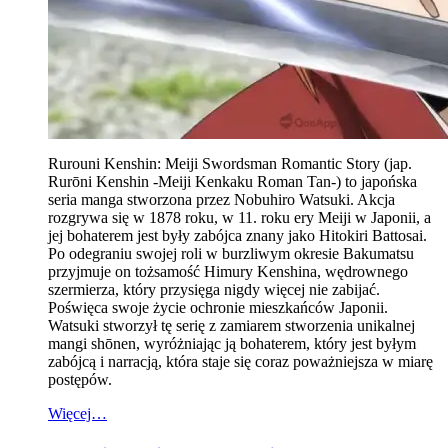
Rurouni Kenshin: Meiji Swordsman Romantic Story (jap.
Rurōni Kenshin -Meiji Kenkaku Roman Tan-) to japońska
seria manga stworzona przez Nobuhiro Watsuki. Akcja
rozgrywa się w 1878 roku, w 11. roku ery Meiji w Japonii, a
jej bohaterem jest były zabójca znany jako Hitokiri Battosai.
Po odegraniu swojej roli w burzliwym okresie Bakumatsu
przyjmuje on tożsamość Himury Kenshina, wędrownego
szermierza, który przysięga nigdy więcej nie zabijać.
Poświęca swoje życie ochronie mieszkańców Japonii.
Watsuki stworzył tę serię z zamiarem stworzenia unikalnej
mangi shōnen, wyróżniając ją bohaterem, który jest byłym
zabójcą i narracją, która staje się coraz poważniejsza w miarę
postępów.
Więcej…