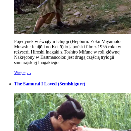
Pojedynek w świątyni Ichijoji (Hepburn: Zoku Miyamoto
Musashi: Ichijōji no Kettō) to japoński film z 1955 roku w
reżyserii Hiroshi Inagaki z Toshiro Mifune w roli głównej.
Nakręcony w Eastmancolor, jest drugą częścią trylogii
samurajskiej Inagakiego.
Więcej…
The Samurai I Loved (Semishigure)