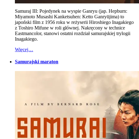
Samuraj III: Pojedynek na wyspie Ganryu (jap. Hepburn:
Miyamoto Musashi Kanketsuhen: Ketto Ganryūjima) to
japoński film z 1956 roku w reżyserii Hiroshiego Inagakiego
z Toshiro Mifune w roli głównej. Nakręcony w technice
Eastmancolor, stanowi ostatni rozdział samurajskiej trylogii
Inagakiego.
Więcej…
Samurajski maraton